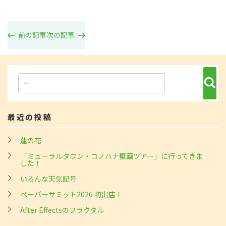
投
稿
過
前の記事
次
次の記事
去
の
ナ
の
投
ビ
投
稿
ゲ
稿
ー
検
検
シ
索
索:
ョ
ン
最近の投稿
蓮の花
「ミューラルタウン・コノハナ壁画ツアー」に行ってきま
した！
いろんな天気記号
ペーパーサミット2026 初出店！
After Effectsのフラクタル