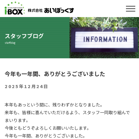
toggle
navigatio
スタッフブログ
staffblog
コ
今年も一年間、ありがとうございました
ン
テ
投
2025年12月24日
未分類
ン
稿
ツ
日:
本年もあっという間に、残りわずかとなりました。
へ
来年も、皆様に喜んでいただけるよう、スタッフ一同取り組んで
ス
まいります。
キ
今後ともどうぞよろしくお願いいたします。
ッ
今年も一年間、ありがとうございました。
プ